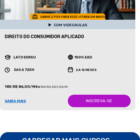
GANHE 2 POS PARA VOCE +1 PARA UM AMIGO
COM VIDEOAULAS
DIREITO DO CONSUMIDOR APLICADO
LATO SENSU
100% EAD
360 A 720H
2 A 12 MESES
18X R$ 86,00/Mês
18X R$ 387,00/Mês
INSCREVA-SE
SAIBA MAIS