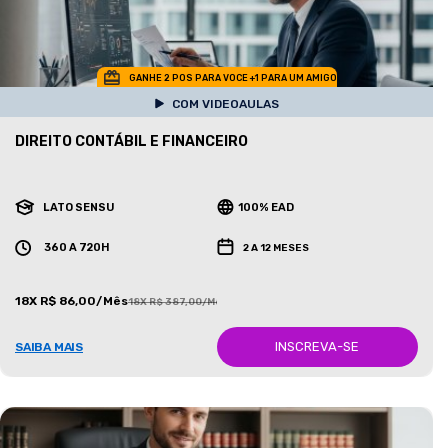
GANHE 2 POS PARA VOCE +1 PARA UM AMIGO
COM VIDEOAULAS
DIREITO CONTÁBIL E FINANCEIRO
LATO SENSU
100% EAD
360 A 720H
2 A 12 MESES
18X R$ 86,00/Mês
18X R$ 387,00/Mês
INSCREVA-SE
SAIBA MAIS