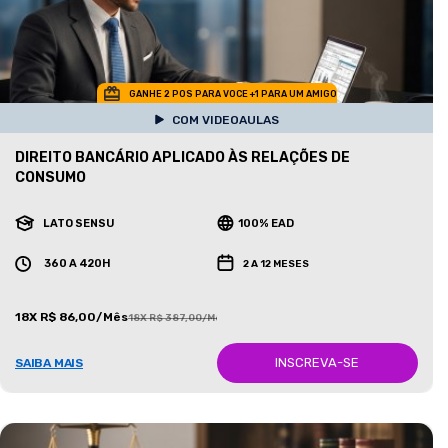
GANHE 2 POS PARA VOCE +1 PARA UM AMIGO
COM VIDEOAULAS
DIREITO BANCÁRIO APLICADO ÀS RELAÇÕES DE
CONSUMO
LATO SENSU
100% EAD
360 A 420H
2 A 12 MESES
18X R$ 86,00/Mês
18X R$ 387,00/Mês
INSCREVA-SE
SAIBA MAIS