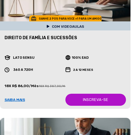
GANHE 2 POS PARA VOCE +1 PARA UM AMIGO
COM VIDEOAULAS
DIREITO DE FAMÍLIA E SUCESSÕES
LATO SENSU
100% EAD
360 A 720H
2 A 12 MESES
18X R$ 86,00/Mês
18X R$ 387,00/Mês
INSCREVA-SE
SAIBA MAIS