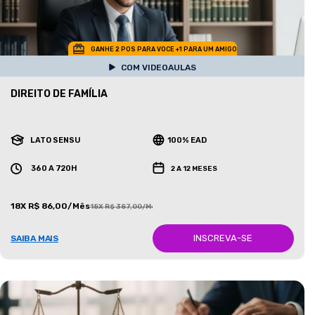
GANHE 2 POS PARA VOCE +1 PARA UM AMIGO
COM VIDEOAULAS
DIREITO DE FAMÍLIA
LATO SENSU
100% EAD
360 A 720H
2 A 12 MESES
18X R$ 86,00/Mês
18X R$ 387,00/Mês
INSCREVA-SE
SAIBA MAIS