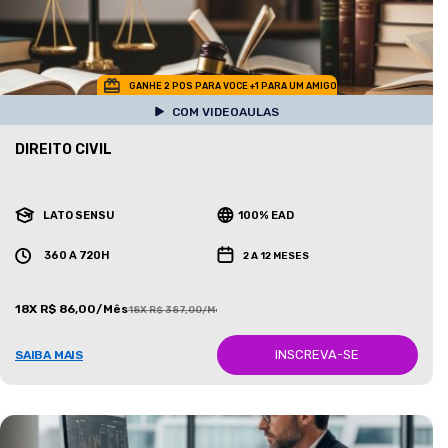
GANHE 2 POS PARA VOCE +1 PARA UM AMIGO
COM VIDEOAULAS
DIREITO CIVIL
LATO SENSU
100% EAD
360 A 720H
2 A 12 MESES
18X R$ 86,00/Mês
18X R$ 387,00/Mês
INSCREVA-SE
SAIBA MAIS