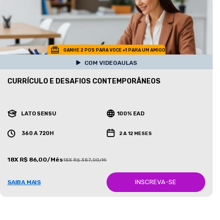
GANHE 2 POS PARA VOCE +1 PARA UM AMIGO
COM VIDEOAULAS
CURRÍCULO E DESAFIOS CONTEMPORÂNEOS
LATO SENSU
100% EAD
360 A 720H
2 A 12 MESES
18X R$ 86,00/Mês
18X R$ 387,00/Mês
INSCREVA-SE
SAIBA MAIS