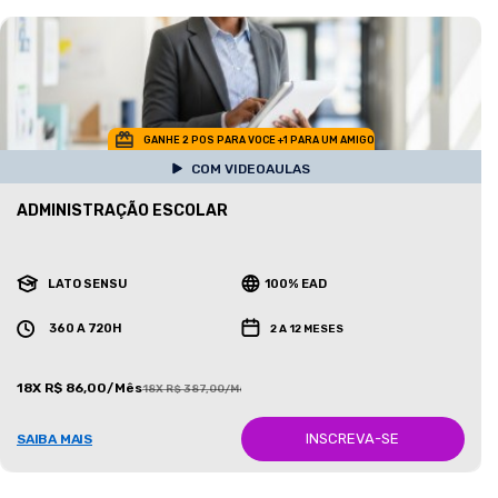
GANHE 2 POS PARA VOCE +1 PARA UM AMIGO
COM VIDEOAULAS
ADMINISTRAÇÃO ESCOLAR
LATO SENSU
100% EAD
360 A 720H
2 A 12 MESES
18X R$ 86,00/Mês
18X R$ 387,00/Mês
INSCREVA-SE
SAIBA MAIS