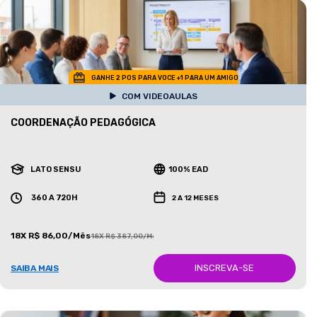
GANHE 2 POS PARA VOCE +1 PARA UM AMIGO
COM VIDEOAULAS
COORDENAÇÃO PEDAGÓGICA
LATO SENSU
100% EAD
360 A 720H
2 A 12 MESES
18X R$ 86,00/Mês
18X R$ 387,00/Mês
INSCREVA-SE
SAIBA MAIS