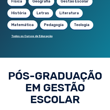
Física
Geografia
Gestão Escolar
História
Letras
Literatura
Matemática
Pedagogia
Teologia
Todos os Cursos de Educação
PÓS-GRADUAÇÃO
EM GESTÃO
ESCOLAR