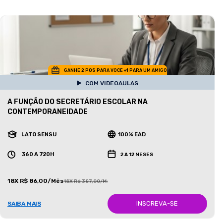
GANHE 2 POS PARA VOCE +1 PARA UM AMIGO
COM VIDEOAULAS
A FUNÇÃO DO SECRETÁRIO ESCOLAR NA
CONTEMPORANEIDADE
LATO SENSU
100% EAD
360 A 720H
2 A 12 MESES
18X R$ 86,00/Mês
18X R$ 387,00/Mês
INSCREVA-SE
SAIBA MAIS