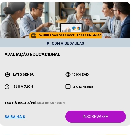
GANHE 2 POS PARA VOCE +1 PARA UM AMIGO
COM VIDEOAULAS
AVALIAÇÃO EDUCACIONAL
LATO SENSU
100% EAD
360 A 720H
2 A 12 MESES
18X R$ 86,00/Mês
18X R$ 387,00/Mês
INSCREVA-SE
SAIBA MAIS