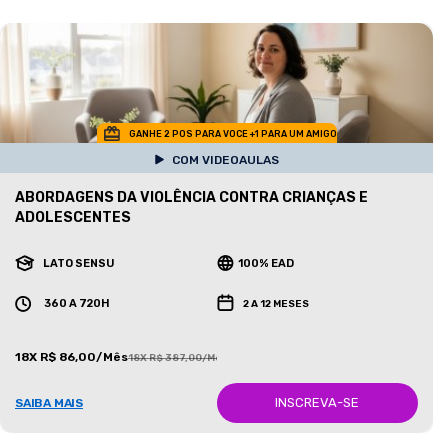
GANHE 2 POS PARA VOCE +1 PARA UM AMIGO
COM VIDEOAULAS
ABORDAGENS DA VIOLÊNCIA CONTRA CRIANÇAS E
ADOLESCENTES
LATO SENSU
100% EAD
360 A 720H
2 A 12 MESES
18X R$ 86,00/Mês
18X R$ 387,00/Mês
INSCREVA-SE
SAIBA MAIS